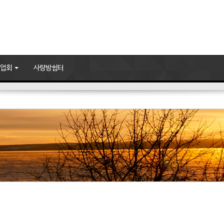
사업회
사랑방쉼터